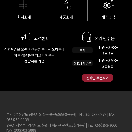
corporate_fare
category
settings_suggest
회사소개
제품소개
제작공정
campaign
headset_mic
고객센터
온라인주문
055-238-
신화철강은 오랜 기간동안 축적된 노하우와
본사
7878
기술력을 통한 최고의 제품을
055-253-
생산하는 기업
SHOT사업부
3060
온라인 주문하기
본사 : 경상남도 창원시 의창구 죽전로65(팔용동) | TEL. 055)238-7878 | FAX.
055)253-3339
SHOT사업부 : 경상남도 창원시 의창구 평산로5(팔용동) | TEL. 055)253-3060 |
FAX. 055)253-3559